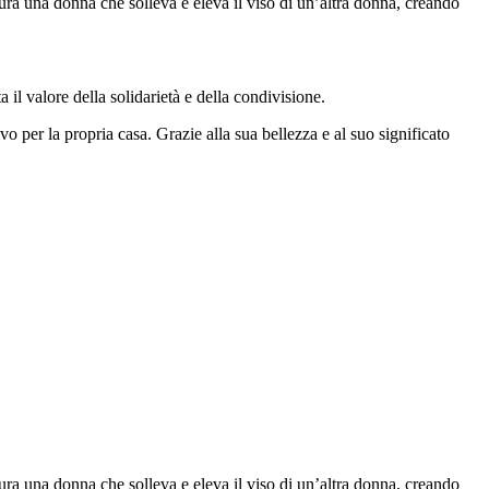
gura una donna che solleva e eleva il viso di un’altra donna, creando
il valore della solidarietà e della condivisione.
vo per la propria casa. Grazie alla sua bellezza e al suo significato
gura una donna che solleva e eleva il viso di un’altra donna, creando