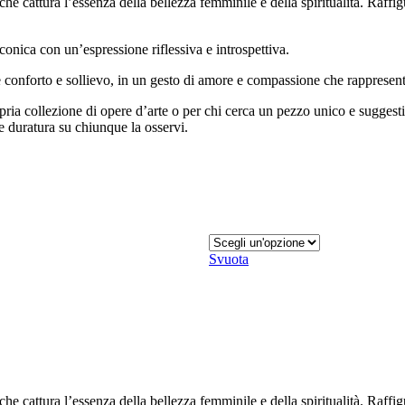
che cattura l’essenza della bellezza femminile e della spiritualità. Raffi
onica con un’espressione riflessiva e introspettiva.
conforto e sollievo, in un gesto di amore e compassione che rappresenta 
opria collezione di opere d’arte o per chi cerca un pezzo unico e suggesti
 duratura su chiunque la osservi.
Svuota
che cattura l’essenza della bellezza femminile e della spiritualità. Raffi