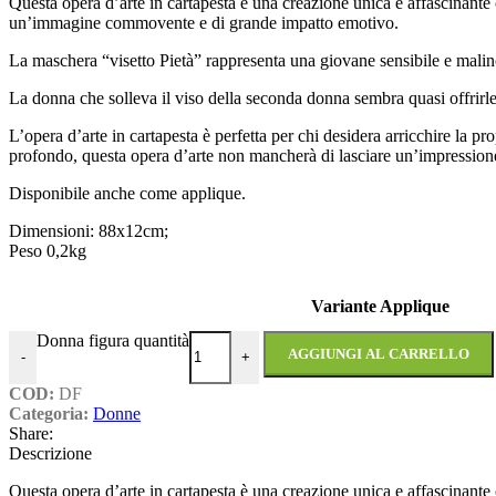
Questa opera d’arte in cartapesta è una creazione unica e affascinante 
un’immagine commovente e di grande impatto emotivo.
La maschera “visetto Pietà” rappresenta una giovane sensibile e malinc
La donna che solleva il viso della seconda donna sembra quasi offrirle 
L’opera d’arte in cartapesta è perfetta per chi desidera arricchire la pr
profondo, questa opera d’arte non mancherà di lasciare un’impressione
Disponibile anche come applique.
Dimensioni: 88x12cm;
Peso 0,2kg
Variante Applique
Donna figura quantità
AGGIUNGI AL CARRELLO
-
+
COD:
DF
Categoria:
Donne
Share:
Descrizione
Questa opera d’arte in cartapesta è una creazione unica e affascinante 