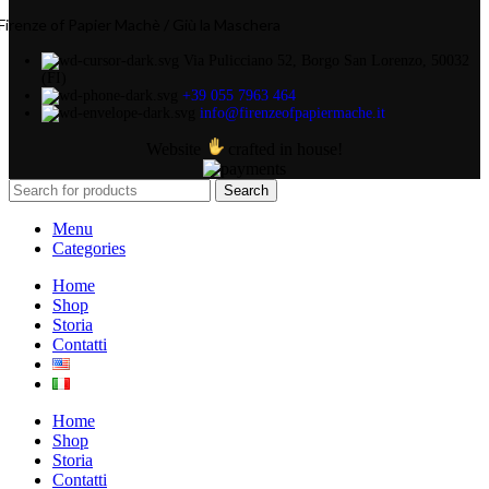
Firenze of Papier Machè / Giù la Maschera
Via Pulicciano 52, Borgo San Lorenzo, 50032
(FI)
+39 055 7963 464
info@firenzeofpapiermache.it
Website
crafted in house!
Search
Menu
Categories
Home
Shop
Storia
Contatti
Home
Shop
Storia
Contatti