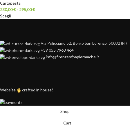
Cartapesta
230,00
€
-
295,00
€
Scegli
Via Pulicciano 52, Borgo San Lorenzo, 50032 (FI)
+39 055 7963 464
info@firenzeofpapiermache.it
Website
crafted in house!
Shop
Cart